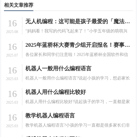
相关文章推荐
16
无人机编程：这可能是孩子最爱的「魔法课」！
“妈妈看！我写的代码飞起来了！”小学五年级的萌萌兴
2025.08
奋地指着空中正在完成翻转动作的无人机，眼中闪烁着
16
2025年蓝桥杯大赛青少组开启报名！赛事详情及注册指南请查收
成就感的光芒。这不是科幻电影中的场景，而是发生在
我们编程无人机课堂上的真实一幕。当编程跳出屏幕，
各位家长和同学们注意啦！2025年蓝桥杯全国软件和信
2025.07
学习变.
息技术专业人才大赛（青少组）即将开启，这是一场面
16
机器人一般用什么编程语言
向在校中小学生的全国性竞赛，秉承公平、公正、公
开、公益的原则，为孩子们提供展示信息技术才能的舞
机器人一般用什么编程语言?说起小孩的学习，想必家长
2025.03
台。下.
们都是非常的有发言权的。很多的家长在培养孩子的学
16
机器人用什么编程比较好
习方面可以说是相当耐心的。会给孩子选择一些能够有
利于孩子成长的课程。就拿现在很多大家想要孩子去学
机器人用什么编程比较好?说起孩子的学习，一直都是家
2025.03
习机器.
长们非常关心和重视的一件事情。很多的家长在培养孩
16
教学机器人编程语言
子的学习方面可以说是相当的耐心的。会给孩子选择一
些能够有利于孩子成长的课程，就拿现在很多的家长想
教学机器人编程语言?小孩的学习一直都是很多家长们非
2025.03
要孩子.
常关心和重视的一件事情。很多的家长们会给孩子选择