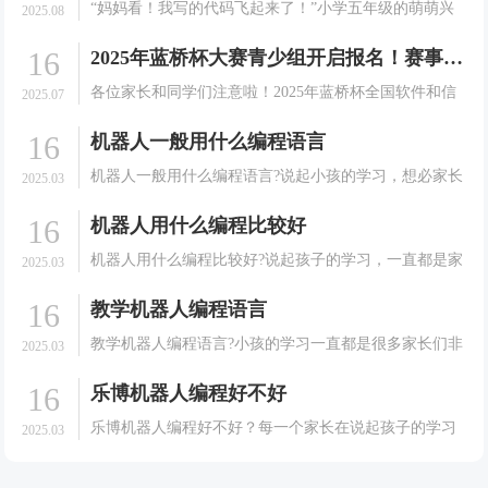
“妈妈看！我写的代码飞起来了！”小学五年级的萌萌兴
2025.08
奋地指着空中正在完成翻转动作的无人机，眼中闪烁着
16
2025年蓝桥杯大赛青少组开启报名！赛事详情及注册指南请查收
成就感的光芒。这不是科幻电影中的场景，而是发生在
我们编程无人机课堂上的真实一幕。当编程跳出屏幕，
各位家长和同学们注意啦！2025年蓝桥杯全国软件和信
2025.07
学习变.
息技术专业人才大赛（青少组）即将开启，这是一场面
16
机器人一般用什么编程语言
向在校中小学生的全国性竞赛，秉承公平、公正、公
开、公益的原则，为孩子们提供展示信息技术才能的舞
机器人一般用什么编程语言?说起小孩的学习，想必家长
2025.03
台。下.
们都是非常的有发言权的。很多的家长在培养孩子的学
16
机器人用什么编程比较好
习方面可以说是相当耐心的。会给孩子选择一些能够有
利于孩子成长的课程。就拿现在很多大家想要孩子去学
机器人用什么编程比较好?说起孩子的学习，一直都是家
2025.03
习机器.
长们非常关心和重视的一件事情。很多的家长在培养孩
16
教学机器人编程语言
子的学习方面可以说是相当的耐心的。会给孩子选择一
些能够有利于孩子成长的课程，就拿现在很多的家长想
教学机器人编程语言?小孩的学习一直都是很多家长们非
2025.03
要孩子.
常关心和重视的一件事情。很多的家长们会给孩子选择
16
乐博机器人编程好不好
一些能有利于孩子成长的课程。就拿现在很多的家长想
要孩子去学习机器人并不是很清楚，今天我们就一起来
乐博机器人编程好不好？每一个家长在说起孩子的学习
2025.03
了解一.
方面可以说是都是非常的认真的，家长们都希望自己的
孩子能够有一个好的学习效果，于是在培养孩子的学习