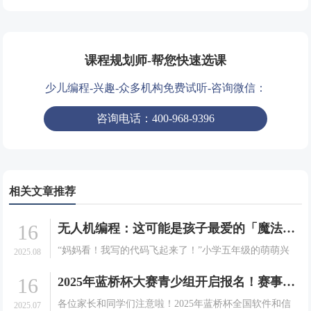
课程规划师-帮您快速选课
少儿编程-兴趣-众多机构免费试听-咨询微信：
咨询电话：400-968-9396
相关文章推荐
16
无人机编程：这可能是孩子最爱的「魔法课」！
“妈妈看！我写的代码飞起来了！”小学五年级的萌萌兴
2025.08
奋地指着空中正在完成翻转动作的无人机，眼中闪烁着
16
2025年蓝桥杯大赛青少组开启报名！赛事详情及注册指南请查收
成就感的光芒。这不是科幻电影中的场景，而是发生在
我们编程无人机课堂上的真实一幕。当编程跳出屏幕，
各位家长和同学们注意啦！2025年蓝桥杯全国软件和信
2025.07