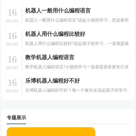
学习变.
息技术专业人才大赛（青少组）即将开启，这是一场面
16
机器人一般用什么编程语言
向在校中小学生的全国性竞赛，秉承公平、公正、公
开、公益的原则，为孩子们提供展示信息技术才能的舞
机器人一般用什么编程语言?说起小孩的学习，想必家长
2025.03
台。下.
们都是非常的有发言权的。很多的家长在培养孩子的学
16
机器人用什么编程比较好
习方面可以说是相当耐心的。会给孩子选择一些能够有
利于孩子成长的课程。就拿现在很多大家想要孩子去学
机器人用什么编程比较好?说起孩子的学习，一直都是家
2025.03
习机器.
长们非常关心和重视的一件事情。很多的家长在培养孩
16
教学机器人编程语言
子的学习方面可以说是相当的耐心的。会给孩子选择一
些能够有利于孩子成长的课程，就拿现在很多的家长想
教学机器人编程语言?小孩的学习一直都是很多家长们非
2025.03
要孩子.
常关心和重视的一件事情。很多的家长们会给孩子选择
16
乐博机器人编程好不好
一些能有利于孩子成长的课程。就拿现在很多的家长想
要孩子去学习机器人并不是很清楚，今天我们就一起来
乐博机器人编程好不好？每一个家长在说起孩子的学习
2025.03
了解一.
方面可以说是都是非常的认真的，家长们都希望自己的
孩子能够有一个好的学习效果，于是在培养孩子的学习
方面也可以说是相当的用心的。会给孩子选择一些能够
有利于孩.
专题展示