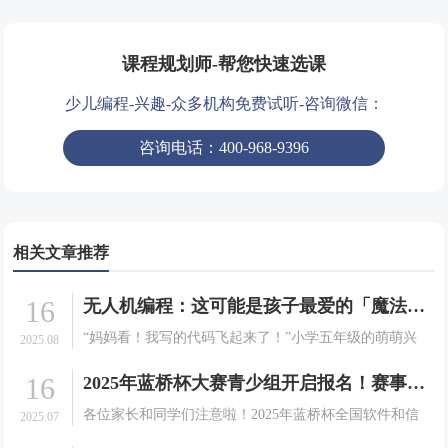
课程规划师-帮您快速选课
少儿编程-兴趣-众多机构免费试听-咨询微信：
咨询电话：400-968-9396
相关文章推荐
16
无人机编程：这可能是孩子最爱的「魔法课」！
“妈妈看！我写的代码飞起来了！”小学五年级的萌萌兴
2025.08
奋地指着空中正在完成翻转动作的无人机，眼中闪烁着
16
2025年蓝桥杯大赛青少组开启报名！赛事详情及注册指南请查收
成就感的光芒。这不是科幻电影中的场景，而是发生在
我们编程无人机课堂上的真实一幕。当编程跳出屏幕，
各位家长和同学们注意啦！2025年蓝桥杯全国软件和信
2025.07
学习变.
息技术专业人才大赛（青少组）即将开启，这是一场面