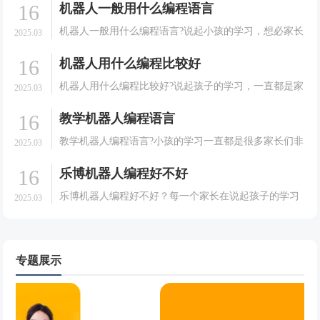
16
机器人一般用什么编程语言
向在校中小学生的全国性竞赛，秉承公平、公正、公
开、公益的原则，为孩子们提供展示信息技术才能的舞
机器人一般用什么编程语言?说起小孩的学习，想必家长
2025.03
台。下.
们都是非常的有发言权的。很多的家长在培养孩子的学
16
机器人用什么编程比较好
习方面可以说是相当耐心的。会给孩子选择一些能够有
利于孩子成长的课程。就拿现在很多大家想要孩子去学
机器人用什么编程比较好?说起孩子的学习，一直都是家
2025.03
习机器.
长们非常关心和重视的一件事情。很多的家长在培养孩
16
教学机器人编程语言
子的学习方面可以说是相当的耐心的。会给孩子选择一
些能够有利于孩子成长的课程，就拿现在很多的家长想
教学机器人编程语言?小孩的学习一直都是很多家长们非
2025.03
要孩子.
常关心和重视的一件事情。很多的家长们会给孩子选择
16
乐博机器人编程好不好
一些能有利于孩子成长的课程。就拿现在很多的家长想
要孩子去学习机器人并不是很清楚，今天我们就一起来
乐博机器人编程好不好？每一个家长在说起孩子的学习
2025.03
了解一.
方面可以说是都是非常的认真的，家长们都希望自己的
孩子能够有一个好的学习效果，于是在培养孩子的学习
方面也可以说是相当的用心的。会给孩子选择一些能够
有利于孩.
专题展示