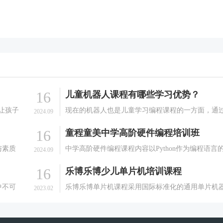
16
儿童机器人课程有哪些学习优势？
让孩子
现在的机器人也是儿童学习编程课程的一方面，通
2024.09
去做的
机器人课程的学习可以让孩子更好的动手动脑，也
16
童程童美中学高阶硬件编程培训班
编程
以培养孩子的一种能力。那么，儿童机器人班有哪
的了
些？有哪些学习优势？小码王少儿编程在学习方面
与素质
中学高阶硬件编程课程内容以Python作为编程语言
2024.09
非常有优势的，能够.
等综合
软硬件编程课。软件部分使用PyQt5制作电脑端上位
16
乐博乐博少儿单片机培训课程
识与分
软件。硬件部分使用STM32自研主控板。通过编程
创新的
制可变形机器人和多种硬件传感器。百科.
中不可
乐博乐博单片机课程采用国际标准化的通用单片机
2023.02
的教育
材和Scratch图形化界面编程软件，它适合7-10岁的
机会。
生学习。 通过单片机课程的学习可以让学生学习到
孩子们
关电子、电气、工程、力学以及传感器理论。 学生在