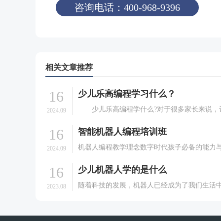
咨询电话：400-968-9396
相关文章推荐
16
少儿乐高编程学习什么？
少儿乐高编程学什么?对于很多家长来说，
2024.09
去学习少儿编程对于很多家长来说是非常乐于
16
智能机器人编程培训班
一件事情。但是少儿编程有乐高编程、机器人
等，很多家长对于乐高编程来说，并不是特别
机器人编程教学理念数字时代孩子必备的能力
2024.09
解，今天我们就一起.
可培养孩子的逻辑思维能力、专注力、创造力
16
少儿机器人学的是什么
能力，可显著提高孩子的数字思维、信息的辨
析等能力可提升人机交互能力，激发孩子发明
随着科技的发展，机器人已经成为了我们生活
2023.08
思维能力等。编程.
或缺的一部分。而少儿机器人学作为一个新兴
领域，提供给孩子们学习和探索机器人技术的
本文将介绍少儿机器人学的定义、目标以及对