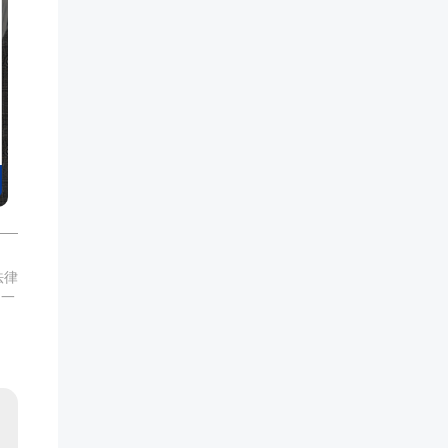
法律
,一