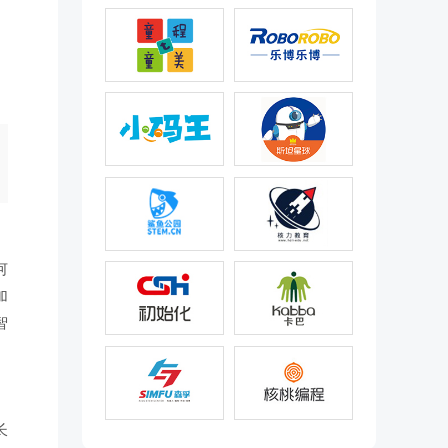
何
加
智
长