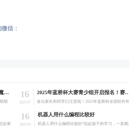
询微信：
16
无人机编程：这可能是孩子最爱的「魔法课」！
2025年蓝桥杯大赛青少组开启报名！赛事详情
的萌萌
各位家长和同学们注意啦！2025年蓝桥杯全国软件
2025.07
眼中闪
信息技术专业人才大赛（青少组）即将开启，这是
16
机器人用什么编程比较好
，而是
场面向在校中小学生的全国性竞赛，秉承公平、公
编程跳
正、公开、公益的原则，为孩子们提供展示信息技
想必家
机器人用什么编程比较好?说起孩子的学习，一直都
2025.03
才能的舞台。下.