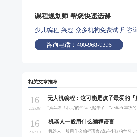
课程规划师-帮您快速选课
少儿编程-兴趣-众多机构免费试听-咨
咨询电话：400-968-9396
相关文章推荐
16
“妈妈看！我写的代码飞起来了！”小学五年级
2025.08
兴奋地指着空中正在完成翻转动作的无人机，
16
机器人一般用什么编程语言
烁着成就感的光芒。这不是科幻电影中的场景
发生在我们编程无人机课堂上的真实一幕。当
机器人一般用什么编程语言?说起小孩的学习，
2025.03
出屏幕，学习变.