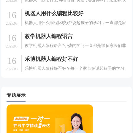
2025.03
台。下.
们都是非常的有发言权的。很多的家长在培养孩子的学
16
机器人用什么编程比较好
习方面可以说是相当耐心的。会给孩子选择一些能够有
利于孩子成长的课程。就拿现在很多大家想要孩子去学
机器人用什么编程比较好?说起孩子的学习，一直都是家
2025.03
习机器.
长们非常关心和重视的一件事情。很多的家长在培养孩
16
教学机器人编程语言
子的学习方面可以说是相当的耐心的。会给孩子选择一
些能够有利于孩子成长的课程，就拿现在很多的家长想
教学机器人编程语言?小孩的学习一直都是很多家长们非
2025.03
要孩子.
常关心和重视的一件事情。很多的家长们会给孩子选择
16
乐博机器人编程好不好
一些能有利于孩子成长的课程。就拿现在很多的家长想
要孩子去学习机器人并不是很清楚，今天我们就一起来
乐博机器人编程好不好？每一个家长在说起孩子的学习
2025.03
了解一.
方面可以说是都是非常的认真的，家长们都希望自己的
孩子能够有一个好的学习效果，于是在培养孩子的学习
方面也可以说是相当的用心的。会给孩子选择一些能够
有利于孩.
专题展示