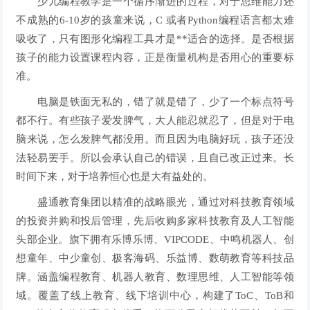
少儿编程教学是一个循序渐进的过程，对于思维能力还
不成熟的6-10岁的孩童来说，C 或者Python编程语言都太难
吸收了，只有图形化编程工具才是**适合的选择。是否根据
孩子的能力设置课程内容，正是衡量机构是否用心的重要标
准。
电脑是铁面无私的，错了就是错了，少了一个标点符号
都不行。有些孩子爱发脾气，大人能忍就忍了，但是对于电
脑来说，怎么发脾气都没用。而且因为电脑好玩，孩子还没
法轻易罢手。所以会承认自己的错误，且自己改正过来。长
时间下来，对于培养恒心也是大有益处的。
盛通教育集团以精准的战略眼光，通过对科技教育领域
的投资并购和投后管理，先后收购多家科技教育及人工智能
头部企业。旗下拥有乐博乐博、VIPCODE、中鸣机器人、创
想童年、中少童创、极客海码、乐益博、数萌教育等科技品
牌。涵盖编程教育、机器人教育、数理思维、人工智能等领
域。覆盖了线上教育、线下培训中心，构建了ToC、ToB和