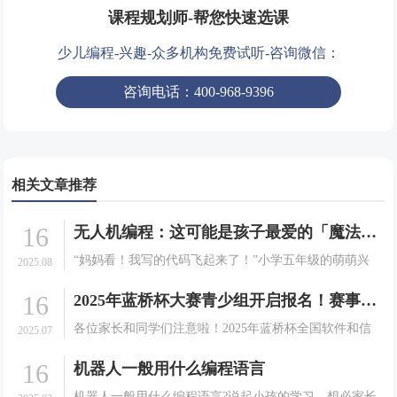
课程规划师-帮您快速选课
少儿编程-兴趣-众多机构免费试听-咨询微信：
咨询电话：400-968-9396
相关文章推荐
16
无人机编程：这可能是孩子最爱的「魔法课」！
“妈妈看！我写的代码飞起来了！”小学五年级的萌萌兴
2025.08
奋地指着空中正在完成翻转动作的无人机，眼中闪烁着
16
2025年蓝桥杯大赛青少组开启报名！赛事详情及注册指南请查收
成就感的光芒。这不是科幻电影中的场景，而是发生在
我们编程无人机课堂上的真实一幕。当编程跳出屏幕，
各位家长和同学们注意啦！2025年蓝桥杯全国软件和信
2025.07
学习变.
息技术专业人才大赛（青少组）即将开启，这是一场面
16
机器人一般用什么编程语言
向在校中小学生的全国性竞赛，秉承公平、公正、公
开、公益的原则，为孩子们提供展示信息技术才能的舞
机器人一般用什么编程语言?说起小孩的学习，想必家长