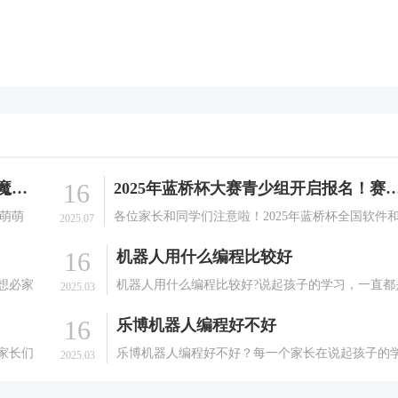
16
无人机编程：这可能是孩子最爱的「魔法课」！
2025年蓝桥杯大赛青少组开启报名！赛事详情
的萌萌
各位家长和同学们注意啦！2025年蓝桥杯全国软件
2025.07
眼中闪
信息技术专业人才大赛（青少组）即将开启，这是
16
机器人用什么编程比较好
，而是
场面向在校中小学生的全国性竞赛，秉承公平、公
编程跳
正、公开、公益的原则，为孩子们提供展示信息技
想必家
机器人用什么编程比较好?说起孩子的学习，一直都
2025.03
才能的舞台。下.
养孩子
家长们非常关心和重视的一件事情。很多的家长在
16
乐博机器人编程好不好
择一些
养孩子的学习方面可以说是相当的耐心的。会给孩
家想要
选择一些能够有利于孩子成长的课程，就拿现在很
家长们
乐博机器人编程好不好？每一个家长在说起孩子的
2025.03
的家长想要孩子.
给孩子
习方面可以说是都是非常的认真的，家长们都希望
很多的
己的孩子能够有一个好的学习效果，于是在培养孩