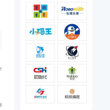
针
。
程