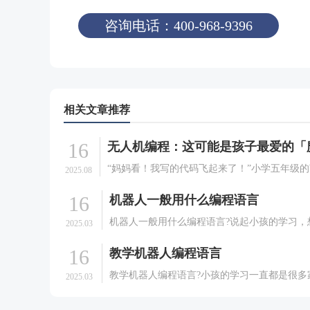
咨询电话：400-968-9396
相关文章推荐
16
“妈妈看！我写的代码飞起来了！”小学五年级
2025.08
兴奋地指着空中正在完成翻转动作的无人机，
16
机器人一般用什么编程语言
烁着成就感的光芒。这不是科幻电影中的场景
发生在我们编程无人机课堂上的真实一幕。当
机器人一般用什么编程语言?说起小孩的学习，
2025.03
出屏幕，学习变.
长们都是非常的有发言权的。很多的家长在培
16
教学机器人编程语言
的学习方面可以说是相当耐心的。会给孩子选
能够有利于孩子成长的课程。就拿现在很多大
教学机器人编程语言?小孩的学习一直都是很多
2025.03
孩子去学习机器.
非常关心和重视的一件事情。很多的家长们会
选择一些能有利于孩子成长的课程。就拿现在