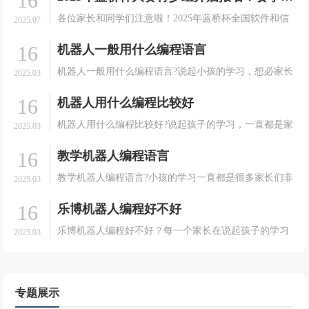
16
我们编程无人机课堂上的真实一幕。当编程跳出屏幕，
各位家长和同学们注意啦！2025年蓝桥杯全国软件和信
2025.07
学习变.
息技术专业人才大赛（青少组）即将开启，这是一场面
16
机器人一般用什么编程语言
向在校中小学生的全国性竞赛，秉承公平、公正、公
开、公益的原则，为孩子们提供展示信息技术才能的舞
机器人一般用什么编程语言?说起小孩的学习，想必家长
2025.03
台。下.
们都是非常的有发言权的。很多的家长在培养孩子的学
16
机器人用什么编程比较好
习方面可以说是相当耐心的。会给孩子选择一些能够有
利于孩子成长的课程。就拿现在很多大家想要孩子去学
机器人用什么编程比较好?说起孩子的学习，一直都是家
2025.03
习机器.
长们非常关心和重视的一件事情。很多的家长在培养孩
16
教学机器人编程语言
子的学习方面可以说是相当的耐心的。会给孩子选择一
些能够有利于孩子成长的课程，就拿现在很多的家长想
教学机器人编程语言?小孩的学习一直都是很多家长们非
2025.03
要孩子.
常关心和重视的一件事情。很多的家长们会给孩子选择
16
乐博机器人编程好不好
一些能有利于孩子成长的课程。就拿现在很多的家长想
要孩子去学习机器人并不是很清楚，今天我们就一起来
乐博机器人编程好不好？每一个家长在说起孩子的学习
2025.03
了解一.
方面可以说是都是非常的认真的，家长们都希望自己的
孩子能够有一个好的学习效果，于是在培养孩子的学习
方面也可以说是相当的用心的。会给孩子选择一些能够
有利于孩.
专题展示