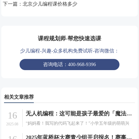
下一篇：
北京少儿编程课价格多少
课程规划师-帮您快速选课
少儿编程-兴趣-众多机构免费试听-咨询微信：
咨询电话：400-968-9396
相关文章推荐
16
无人机编程：这可能是孩子最爱的「魔法课」！
“妈妈看！我写的代码飞起来了！”小学五年级的萌萌兴
2025.08
奋地指着空中正在完成翻转动作的无人机，眼中闪烁着
2025年蓝桥杯大赛青少组开启报名！赛事详情及注册指南请查收
成就感的光芒。这不是科幻电影中的场景，而是发生在