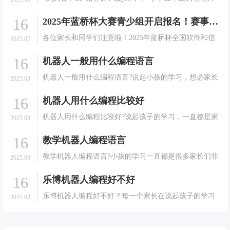
奋地指着空中正在完成翻转动作的无人机，眼中闪烁着
16
2025年蓝桥杯大赛青少组开启报名！赛事详情及注册指南请查收
成就感的光芒。这不是科幻电影中的场景，而是发生在
我们编程无人机课堂上的真实一幕。当编程跳出屏幕，
各位家长和同学们注意啦！2025年蓝桥杯全国软件和信
2025.07
学习变.
息技术专业人才大赛（青少组）即将开启，这是一场面
16
机器人一般用什么编程语言
向在校中小学生的全国性竞赛，秉承公平、公正、公
开、公益的原则，为孩子们提供展示信息技术才能的舞
机器人一般用什么编程语言?说起小孩的学习，想必家长
2025.03
台。下.
们都是非常的有发言权的。很多的家长在培养孩子的学
16
机器人用什么编程比较好
习方面可以说是相当耐心的。会给孩子选择一些能够有
利于孩子成长的课程。就拿现在很多大家想要孩子去学
机器人用什么编程比较好?说起孩子的学习，一直都是家
2025.03
习机器.
长们非常关心和重视的一件事情。很多的家长在培养孩
16
教学机器人编程语言
子的学习方面可以说是相当的耐心的。会给孩子选择一
些能够有利于孩子成长的课程，就拿现在很多的家长想
教学机器人编程语言?小孩的学习一直都是很多家长们非
2025.03
要孩子.
常关心和重视的一件事情。很多的家长们会给孩子选择
16
乐博机器人编程好不好
一些能有利于孩子成长的课程。就拿现在很多的家长想
要孩子去学习机器人并不是很清楚，今天我们就一起来
乐博机器人编程好不好？每一个家长在说起孩子的学习
2025.03
了解一.
方面可以说是都是非常的认真的，家长们都希望自己的
孩子能够有一个好的学习效果，于是在培养孩子的学习
方面也可以说是相当的用心的。会给孩子选择一些能够