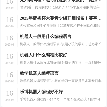
16
“妈妈看！我写的代码飞起来了！”小学五年级的萌萌兴
2025.08
奋地指着空中正在完成翻转动作的无人机，眼中闪烁着
16
2025年蓝桥杯大赛青少组开启报名！赛事详情及注册指南请查收
成就感的光芒。这不是科幻电影中的场景，而是发生在
我们编程无人机课堂上的真实一幕。当编程跳出屏幕，
各位家长和同学们注意啦！2025年蓝桥杯全国软件和信
2025.07
学习变.
息技术专业人才大赛（青少组）即将开启，这是一场面
16
机器人一般用什么编程语言
向在校中小学生的全国性竞赛，秉承公平、公正、公
开、公益的原则，为孩子们提供展示信息技术才能的舞
机器人一般用什么编程语言?说起小孩的学习，想必家长
2025.03
台。下.
们都是非常的有发言权的。很多的家长在培养孩子的学
16
机器人用什么编程比较好
习方面可以说是相当耐心的。会给孩子选择一些能够有
利于孩子成长的课程。就拿现在很多大家想要孩子去学
机器人用什么编程比较好?说起孩子的学习，一直都是家
2025.03
习机器.
长们非常关心和重视的一件事情。很多的家长在培养孩
16
教学机器人编程语言
子的学习方面可以说是相当的耐心的。会给孩子选择一
些能够有利于孩子成长的课程，就拿现在很多的家长想
教学机器人编程语言?小孩的学习一直都是很多家长们非
2025.03
要孩子.
常关心和重视的一件事情。很多的家长们会给孩子选择
16
乐博机器人编程好不好
一些能有利于孩子成长的课程。就拿现在很多的家长想
要孩子去学习机器人并不是很清楚，今天我们就一起来
乐博机器人编程好不好？每一个家长在说起孩子的学习
2025.03
了解一.
方面可以说是都是非常的认真的，家长们都希望自己的