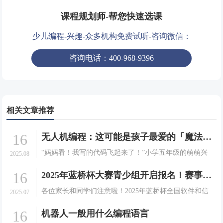
课程规划师-帮您快速选课
少儿编程-兴趣-众多机构免费试听-咨询微信：
咨询电话：400-968-9396
相关文章推荐
16
无人机编程：这可能是孩子最爱的「魔法课」！
“妈妈看！我写的代码飞起来了！”小学五年级的萌萌兴
2025.08
奋地指着空中正在完成翻转动作的无人机，眼中闪烁着
16
2025年蓝桥杯大赛青少组开启报名！赛事详情及注册指南请查收
成就感的光芒。这不是科幻电影中的场景，而是发生在
我们编程无人机课堂上的真实一幕。当编程跳出屏幕，
各位家长和同学们注意啦！2025年蓝桥杯全国软件和信
2025.07
学习变.
息技术专业人才大赛（青少组）即将开启，这是一场面
16
机器人一般用什么编程语言
向在校中小学生的全国性竞赛，秉承公平、公正、公