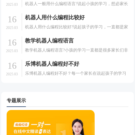
开、公益的原则，为孩子们提供展示信息技术才能的舞
机器人一般用什么编程语言?说起小孩的学习，想必家长
2025.03
台。下.
们都是非常的有发言权的。很多的家长在培养孩子的学
16
机器人用什么编程比较好
习方面可以说是相当耐心的。会给孩子选择一些能够有
利于孩子成长的课程。就拿现在很多大家想要孩子去学
机器人用什么编程比较好?说起孩子的学习，一直都是家
2025.03
习机器.
长们非常关心和重视的一件事情。很多的家长在培养孩
16
教学机器人编程语言
子的学习方面可以说是相当的耐心的。会给孩子选择一
些能够有利于孩子成长的课程，就拿现在很多的家长想
教学机器人编程语言?小孩的学习一直都是很多家长们非
2025.03
要孩子.
常关心和重视的一件事情。很多的家长们会给孩子选择
16
乐博机器人编程好不好
一些能有利于孩子成长的课程。就拿现在很多的家长想
要孩子去学习机器人并不是很清楚，今天我们就一起来
乐博机器人编程好不好？每一个家长在说起孩子的学习
2025.03
了解一.
方面可以说是都是非常的认真的，家长们都希望自己的
孩子能够有一个好的学习效果，于是在培养孩子的学习
方面也可以说是相当的用心的。会给孩子选择一些能够
有利于孩.
专题展示