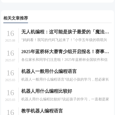
相关文章推荐
16
无人机编程：这可能是孩子最爱的「魔法课」！
“妈妈看！我写的代码飞起来了！”小学五年级的萌萌兴
2025.08
奋地指着空中正在完成翻转动作的无人机，眼中闪烁着
16
2025年蓝桥杯大赛青少组开启报名！赛事详情及注册指南请查收
成就感的光芒。这不是科幻电影中的场景，而是发生在
我们编程无人机课堂上的真实一幕。当编程跳出屏幕，
各位家长和同学们注意啦！2025年蓝桥杯全国软件和信
2025.07
学习变.
息技术专业人才大赛（青少组）即将开启，这是一场面
16
机器人一般用什么编程语言
向在校中小学生的全国性竞赛，秉承公平、公正、公
开、公益的原则，为孩子们提供展示信息技术才能的舞
机器人一般用什么编程语言?说起小孩的学习，想必家长
2025.03
台。下.
们都是非常的有发言权的。很多的家长在培养孩子的学
16
机器人用什么编程比较好
习方面可以说是相当耐心的。会给孩子选择一些能够有
利于孩子成长的课程。就拿现在很多大家想要孩子去学
机器人用什么编程比较好?说起孩子的学习，一直都是家
2025.03
习机器.
长们非常关心和重视的一件事情。很多的家长在培养孩
16
教学机器人编程语言
子的学习方面可以说是相当的耐心的。会给孩子选择一