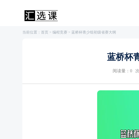
当前位置：
首页
>
编程竞赛
> 蓝桥杯青少组初级省赛大纲
蓝桥杯
阅读量：
0