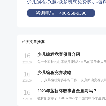
少儿编程-兴趣-众多机构免费试听-咨
咨询电话：400-968-9396
相关文章推荐
16
少儿编程竞赛项目介绍
每一个家长的心愿都是能够让自己的孩子出人
2024.09
所以为了让自家的孩子能够比同龄人有一个好
16
少儿编程竞赛攻略
能，很多家长在培养孩子的兴趣的时候，可谓
火热学什么。就目前大热门少儿编程来说，就
一、少儿编程竞赛准备工作1. 认真阅读竞赛说
2024.09
的比赛，很多家长对.
赛说明中包含了竞赛的规则、竞赛的内容、评
16
2023年蓝桥杯赛事含金量高吗？
等，要认真阅读，以免耽误竞赛。2. 熟悉编程
竞赛的编程语言可能是C、C++、Java、P.
教育部发布了《2022-2025学年面向中小学生
2024.09
竞赛活动名单》，共计44项竞赛活动。在44项“