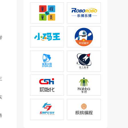
帮
三
实
将