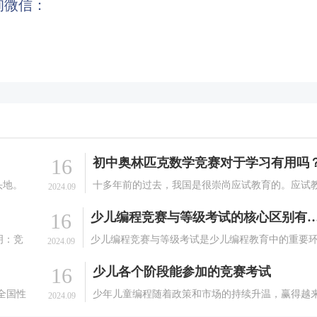
询微信：
16
初中奥林匹克数学竞赛对于学习有用吗
头地。
十多年前的过去，我国是很崇尚应试教育的。应试
2024.09
的技
育固然有它的好处：高效、有条理，但它的局限性
16
少儿编程竞赛与等级考试的核心区别有哪些（
是什么
很明显：太程式化，容易局限一个人的思维。而优
有很多
的奥林匹克数学竞赛初中题，解法通常是多种多样
明：竞
少儿编程竞赛与等级考试是少儿编程教育中的重要
2024.09
的，也常常会超出我.
分标准
节，它们各有优劣势，让少儿在学习编程的过程中
16
少儿各个阶段能参加的竞赛考试
语言：
到更多的提升。首先，少儿编程竞赛可以让少儿在
程技能的学习过程中更加激发兴趣，可以让少儿在
的全国性
少年儿童编程随着政策和市场的持续升温，赢得越
2024.09
习编程的过程中有.
教育部
越多的家长关注。对于少年儿童编程，家长们经常