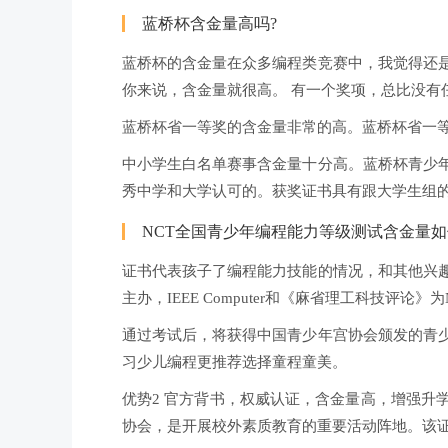
蓝桥杯含金量高吗?
蓝桥杯的含金量在众多编程类竞赛中，我觉得还
你来说，含金量就很高。 有一个奖项，总比没有
蓝桥杯省一等奖的含金量非常的高。蓝桥杯省一
中小学生白名单赛事含金量十分高。蓝桥杯青少
秀中学和大学认可的。获奖证书具有跟大学生组
NCT全国青少年编程能力等级测试含金量如
证书代表孩子了编程能力技能的情况，和其他兴趣
主办，IEEE Computer和《麻省理工科技评论
通过考试后，将获得中国青少年宫协会颁发的青
习少儿编程更推荐选择童程童美。
优势2 官方背书，权威认证，含金量高，增强升
协会，是开展校外素质教育的重要活动阵地。该