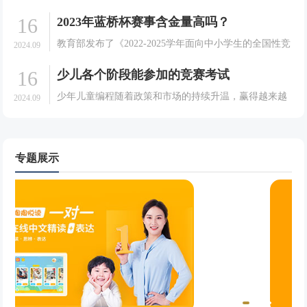
节，它们各有优劣势，让少儿在学习编程的过程中得到
16
2023年蓝桥杯赛事含金量高吗？
更多的提升。首先，少儿编程竞赛可以让少儿在编程技
能的学习过程中更加激发兴趣，可以让少儿在学习编程
教育部发布了《2022-2025学年面向中小学生的全国性竞
2024.09
的过程中有.
赛活动名单》，共计44项竞赛活动。在44项“教育部白名
16
少儿各个阶段能参加的竞赛考试
单赛事”中，人工智能、编程、机器人、航天科技等自然
科学素养类竞赛占据23项，占据了“半壁.
少年儿童编程随着政策和市场的持续升温，赢得越来越
2024.09
多的家长关注。对于少年儿童编程，家长们经常会问
道：孩子自学编程能出席哪些比赛？所以，针对Scratch
—Python—C++的进阶路，乐博机器人带您看看.
专题展示