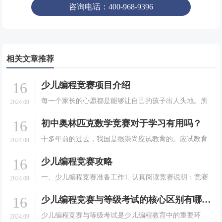
咨询电话：400-968-9396
相关文章推荐
16
少儿编程竞赛项目介绍
每一个家长的心愿都是能够让自己的孩子出人头地。所
2024.09
以为了让自家的孩子能够比同龄人有一个好的技能，很
16
初中奥林匹克数学竞赛对于学习有用吗？
多家长在培养孩子的兴趣的时候，可谓是什么火热学什
么。就目前大热门少儿编程来说，就有很多的比赛，很
十多年前的过去，我国是很崇尚应试教育的。应试教育
2024.09
多家长对.
固然有它的好处：高效、有条理，但它的局限性也很明
16
少儿编程竞赛攻略
显：太程式化，容易局限一个人的思维。而优秀的奥林
匹克数学竞赛初中题，解法通常是多种多样的，也常常
一、少儿编程竞赛准备工作1. 认真阅读竞赛说明：竞赛
2024.09
会超出我.
说明中包含了竞赛的规则、竞赛的内容、评分标准等，
16
少儿编程竞赛与等级考试的核心区别有哪些（有哪些优劣势）
要认真阅读，以免耽误竞赛。2. 熟悉编程语言：竞赛的
编程语言可能是C、C++、Java、P.
少儿编程竞赛与等级考试是少儿编程教育中的重要环
2024.09