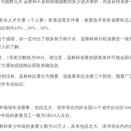
赛。与题数无关 蓝桥杯不是根据做题数的多少进决赛的，而是获得省赛
专业人才大赛（个人赛）奖项设置文件看，参赛选手奖有省赛和总
例为10%，20%，30%。
这个成绩，你一定付出了很多努力和汗水。蓝桥杯单片机省赛是一项
深入的了解。
，1等奖分数线为98分。请注意，蓝桥杯省赛的获奖条件可能会因
官方通知或指南以获取准确信息。
赛则没有。蓝桥杯比赛分为预赛、选拔赛和总决赛三个阶段。预赛广
所学专业知识。
术领域专业赛事，包括北大、清华等在内的全国31个省市自治区160
年组的参赛员工一般为5到10人左右。
蓝桥杯青少年组的参赛人数为10万人，具有包括北大、清华等在内的