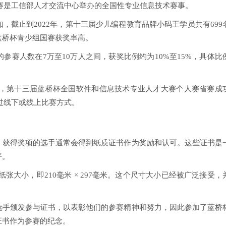
大赛是工信部人才交流中心举办的全国性专业信息技术赛事。
，截止到2022年，第十三届少儿编程教育品牌小码王学员共有699
蓝桥杯青少组国赛获奖率高。
参赛人数在7万至10万人之间，获奖比例约为10%至15%，具体比
9日，第十三届蓝桥杯全国软件和信息技术专业人才大赛个人赛省赛成
通过线下或线上比赛方式。
，获得奖项的选手通常会得到纸质证书作为奖励和认可。这些证书是
平。
张大小，即210毫米 × 297毫米。这个尺寸大小已经被广泛接受，
选手颁发参与证书，以表彰他们的参赛精神和努力，因此参加了蓝桥
证书作为参赛的纪念。