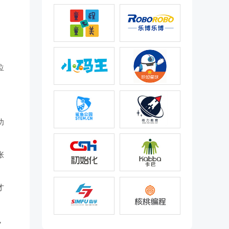
位
功
张
才
。
，