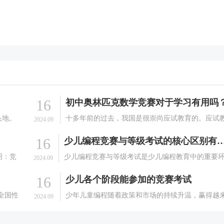
16
初中奥林匹克数学竞赛对于学习有用吗
头地。
十多年前的过去，我国是很崇尚应试教育的。应试
2024.09
的技
育固然有它的好处：高效、有条理，但它的局限性
16
少儿编程竞赛与等级考试的核心区别有哪些（
是什么
很明显：太程式化，容易局限一个人的思维。而优
有很多
的奥林匹克数学竞赛初中题，解法通常是多种多样
明：竞
少儿编程竞赛与等级考试是少儿编程教育中的重要
2024.09
的，也常常会超出我.
分标准
节，它们各有优劣势，让少儿在学习编程的过程中
16
少儿各个阶段能参加的竞赛考试
语言：
到更多的提升。首先，少儿编程竞赛可以让少儿在
程技能的学习过程中更加激发兴趣，可以让少儿在
的全国性
少年儿童编程随着政策和市场的持续升温，赢得越
2024.09
习编程的过程中有.
教育部
越多的家长关注。对于少年儿童编程，家长们经常
天科技
问道：孩子自学编程能出席哪些比赛？所以，针对