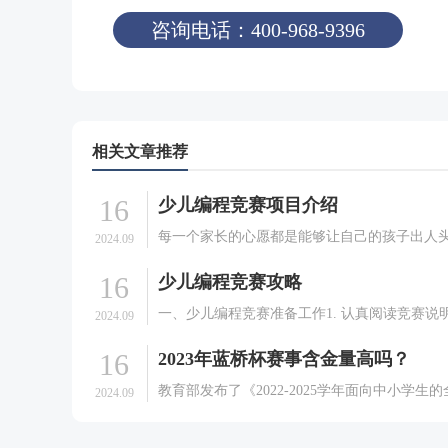
咨询电话：400-968-9396
相关文章推荐
16
少儿编程竞赛项目介绍
每一个家长的心愿都是能够让自己的孩子出人
2024.09
所以为了让自家的孩子能够比同龄人有一个好
16
少儿编程竞赛攻略
能，很多家长在培养孩子的兴趣的时候，可谓
火热学什么。就目前大热门少儿编程来说，就
一、少儿编程竞赛准备工作1. 认真阅读竞赛说
2024.09
的比赛，很多家长对.
赛说明中包含了竞赛的规则、竞赛的内容、评
16
2023年蓝桥杯赛事含金量高吗？
等，要认真阅读，以免耽误竞赛。2. 熟悉编程
竞赛的编程语言可能是C、C++、Java、P.
教育部发布了《2022-2025学年面向中小学生
2024.09
竞赛活动名单》，共计44项竞赛活动。在44项“
白名单赛事”中，人工智能、编程、机器人、航