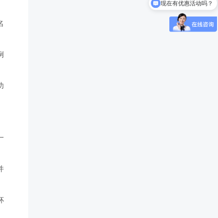
怎么试听？
名
例
功
一
并
杯