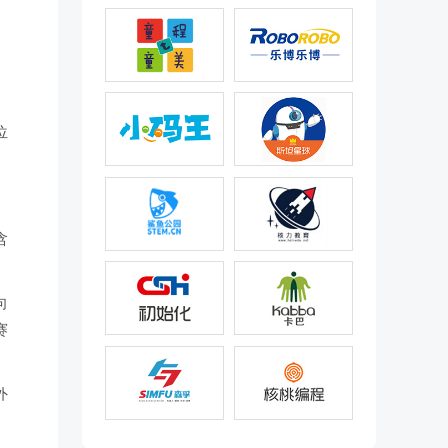
位
含
向
赛
外